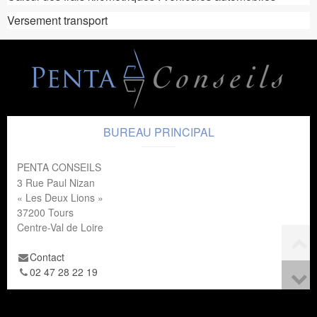
Versement transport
BUREAU PRINCIPAL
PENTA CONSEILS
3 Rue Paul Nizan
« Les Deux Lions »
37200
Tours
Centre-Val de Loire
Contact
02 47 28 22 19